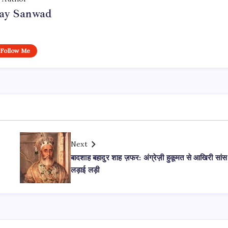
day Sanwad
Follow Me
Next
बादशाह बहादुर शाह ज़फर: अंग्रेज़ी हुकूमत से आखिरी सां
लड़ाई लड़ी