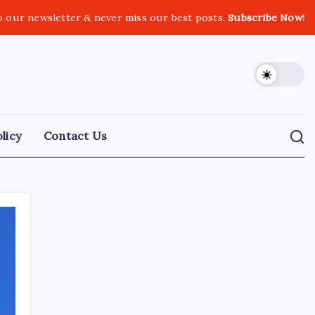
o our newsletter & never miss our best posts.
Subscribe Now!
licy
Contact Us