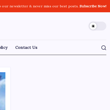
o our newsletter & never miss our best posts.
Subscribe Now!
licy
Contact Us