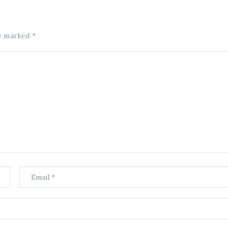
re marked
*