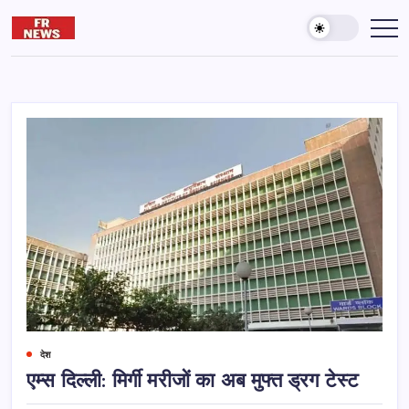
Skip
to
Friday
दुनिया
और
content
reporter
आख़िरत
की
कामयाबी
के
लिए
पढ़ते
रहना
जरूरी
है।
देश
एम्स दिल्ली: मिर्गी मरीजों का अब मुफ्त ड्रग टेस्ट