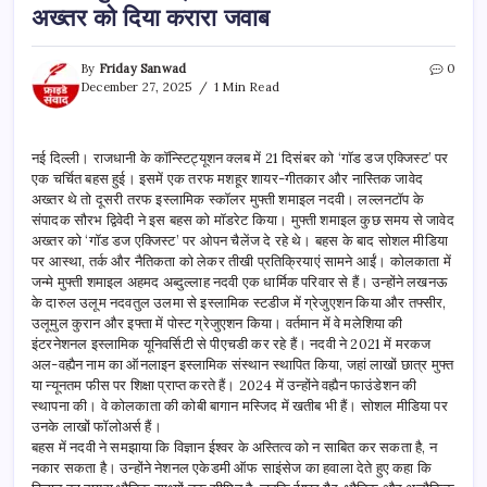
अख्तर को दिया करारा जवाब
By
Friday Sanwad
0
December 27, 2025
1 Min Read
नई दिल्ली। राजधानी के कॉन्स्टिट्यूशन क्लब में 21 दिसंबर को ‘गॉड डज एक्जिस्ट’ पर
एक चर्चित बहस हुई। इसमें एक तरफ मशहूर शायर-गीतकार और नास्तिक जावेद
अख्तर थे तो दूसरी तरफ इस्लामिक स्कॉलर मुफ्ती शमाइल नदवी। लल्लनटॉप के
संपादक सौरभ द्विवेदी ने इस बहस को मॉडरेट किया। मुफ्ती शमाइल कुछ समय से जावेद
अख्तर को ‘गॉड डज एक्जिस्ट’ पर ओपन चैलेंज दे रहे थे। बहस के बाद सोशल मीडिया
पर आस्था, तर्क और नैतिकता को लेकर तीखी प्रतिक्रियाएं सामने आईं। कोलकाता में
जन्मे मुफ्ती शमाइल अहमद अब्दुल्लाह नदवी एक धार्मिक परिवार से हैं। उन्होंने लखनऊ
के दारुल उलूम नदवतुल उलमा से इस्लामिक स्टडीज में ग्रेजुएशन किया और तफ्सीर,
उलूमुल कुरान और इफ्ता में पोस्ट ग्रेजुएशन किया। वर्तमान में वे मलेशिया की
इंटरनेशनल इस्लामिक यूनिवर्सिटी से पीएचडी कर रहे हैं। नदवी ने 2021 में मरकज
अल-वह्यैन नाम का ऑनलाइन इस्लामिक संस्थान स्थापित किया, जहां लाखों छात्र मुफ्त
या न्यूनतम फीस पर शिक्षा प्राप्त करते हैं। 2024 में उन्होंने वह्यैन फाउंडेशन की
स्थापना की। वे कोलकाता की कोबी बागान मस्जिद में खतीब भी हैं। सोशल मीडिया पर
उनके लाखों फॉलोअर्स हैं।
बहस में नदवी ने समझाया कि विज्ञान ईश्वर के अस्तित्व को न साबित कर सकता है, न
नकार सकता है। उन्होंने नेशनल एकेडमी ऑफ साइंसेज का हवाला देते हुए कहा कि