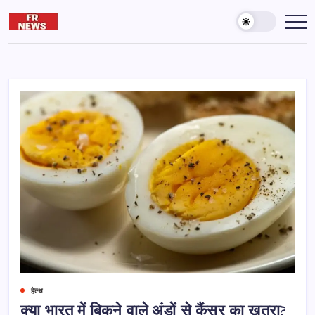
Skip
to
Friday
दुनिया
और
content
reporter
आख़िरत
की
कामयाबी
के
लिए
पढ़ते
रहना
जरूरी
है।
हेल्थ
क्या भारत में बिकने वाले अंडों से कैंसर का खतरा?