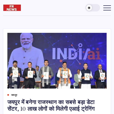
Skip
to
Friday
दुनिया
और
content
reporter
आख़िरत
की
कामयाबी
के
लिए
पढ़ते
रहना
जरूरी
है।
जयपुर
जयपुर में बनेगा राजस्थान का सबसे बड़ा डेटा
सेंटर, 10 लाख लोगों को मिलेगी एआई ट्रेनिंग