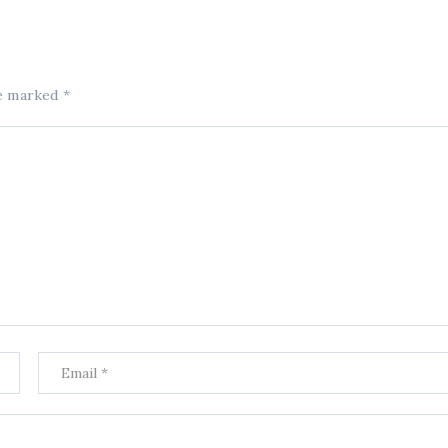
re marked
*