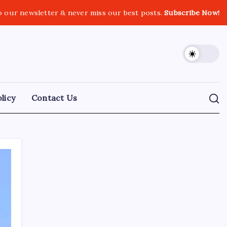
o our newsletter & never miss our best posts.
Subscribe Now!
licy
Contact Us