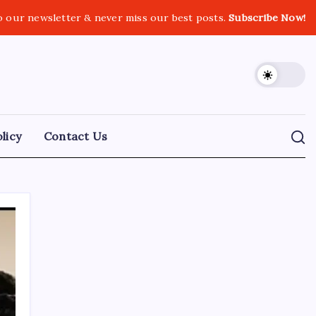
o our newsletter & never miss our best posts.
Subscribe Now!
licy
Contact Us