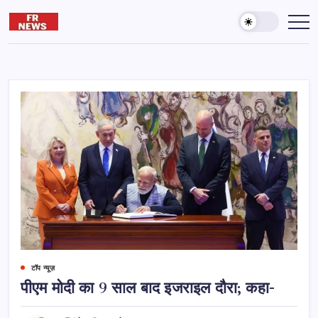
Skip
to
Friday
दुनिया
और
content
reporter
आख़िरत
की
कामयाबी
के
लिए
पढ़ते
रहना
जरूरी
है।
टॉप न्यूज़
पीएम मोदी का 9 साल बाद इजराइल दौरा; कहा-