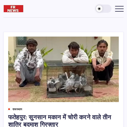
Skip
to
Friday
दुनिया
और
content
reporter
आख़िरत
की
कामयाबी
के
लिए
पढ़ते
रहना
जरूरी
है।
राजस्थान
फतेहपुर: सुनसान मकान में चोरी करने वाले तीन
शातिर बदमाश गिरफ्तार