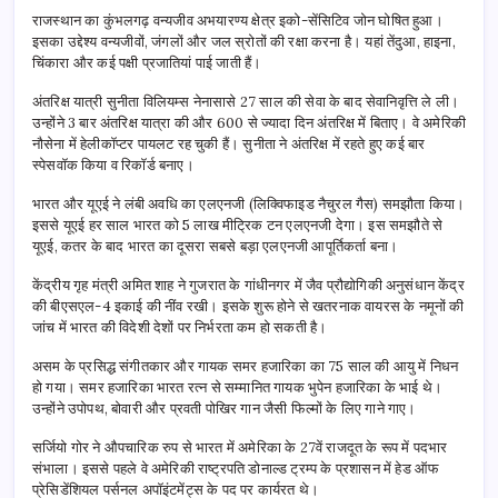
राजस्थान का कुंभलगढ़ वन्यजीव अभयारण्य क्षेत्र इको-सेंसिटिव जोन घोषित हुआ।
इसका उद्देश्य वन्यजीवों, जंगलों और जल स्रोतों की रक्षा करना है। यहां तेंदुआ, हाइना,
चिंकारा और कई पक्षी प्रजातियां पाई जाती हैं।
अंतरिक्ष यात्री सुनीता विलियम्स नेनासासे 27 साल की सेवा के बाद सेवानिवृत्ति ले ली।
उन्होंने 3 बार अंतरिक्ष यात्रा की और 600 से ज्यादा दिन अंतरिक्ष में बिताए। वे अमेरिकी
नौसेना में हेलीकॉप्टर पायलट रह चुकी हैं। सुनीता ने अंतरिक्ष में रहते हुए कई बार
स्पेसवॉक किया व रिकॉर्ड बनाए।
भारत और यूएई ने लंबी अवधि का एलएनजी (लिक्विफाइड नैचुरल गैस) समझौता किया।
इससे यूएई हर साल भारत को 5 लाख मीट्रिक टन एलएनजी देगा। इस समझौते से
यूएई, कतर के बाद भारत का दूसरा सबसे बड़ा एलएनजी आपूर्तिकर्ता बना।
केंद्रीय गृह मंत्री अमित शाह ने गुजरात के गांधीनगर में जैव प्रौद्योगिकी अनुसंधान केंद्र
की बीएसएल-4 इकाई की नींव रखी। इसके शुरू होने से खतरनाक वायरस के नमूनों की
जांच में भारत की विदेशी देशों पर निर्भरता कम हो सकती है।
असम के प्रसिद्ध संगीतकार और गायक समर हजारिका का 75 साल की आयु में निधन
हो गया। समर हजारिका भारत रत्न से सम्मानित गायक भुपेन हजारिका के भाई थे।
उन्होंने उपोपथ, बोवारी और प्रवती पोखिर गान जैसी फिल्मों के लिए गाने गाए।
सर्जियो गोर ने औपचारिक रुप से भारत में अमेरिका के 27वें राजदूत के रूप में पदभार
संभाला। इससे पहले वे अमेरिकी राष्ट्रपति डोनाल्ड ट्रम्प के प्रशासन में हेड ऑफ
प्रेसिडेंशियल पर्सनल अपॉइंटमेंट्स के पद पर कार्यरत थे।