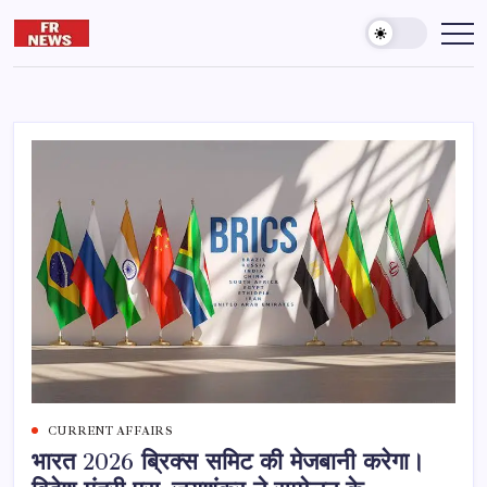
Skip
to
Friday
दुनिया
और
content
reporter
आख़िरत
की
कामयाबी
के
लिए
पढ़ते
रहना
जरूरी
है।
CURRENT AFFAIRS
भारत 2026 ब्रिक्स समिट की मेजबानी करेगा।