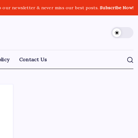
o our newsletter & never miss our best posts.
Subscribe Now!
licy
Contact Us