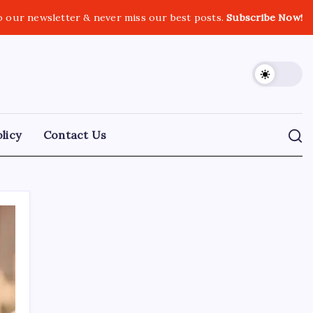
o our newsletter & never miss our best posts.
Subscribe Now!
licy
Contact Us