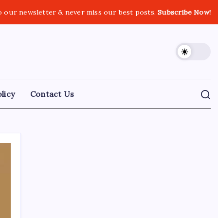
o our newsletter & never miss our best posts.
Subscribe Now!
licy
Contact Us