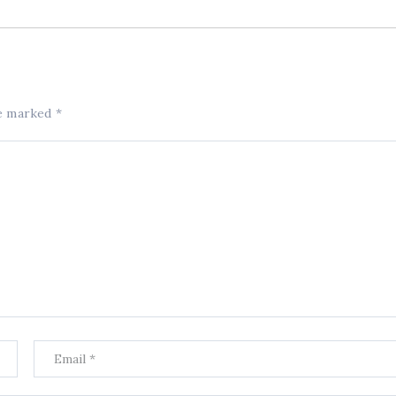
re marked
*