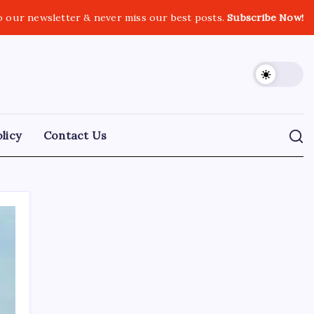
o our newsletter & never miss our best posts.
Subscribe Now!
licy
Contact Us