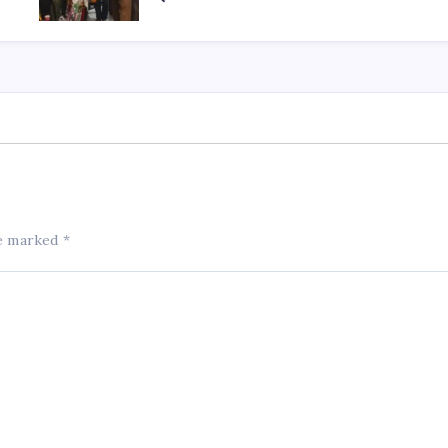
re marked
*