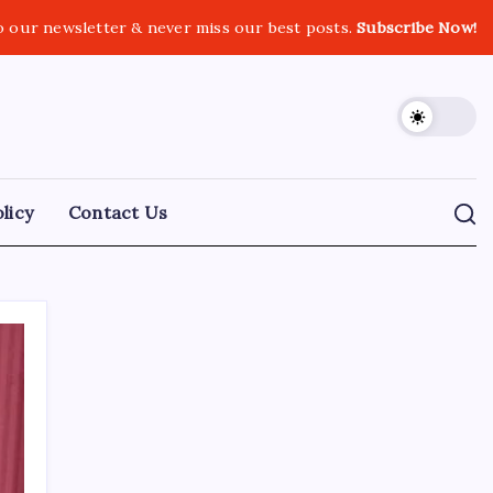
o our newsletter & never miss our best posts.
Subscribe Now!
licy
Contact Us