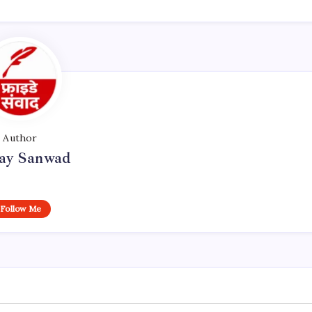
Author
day Sanwad
Follow Me