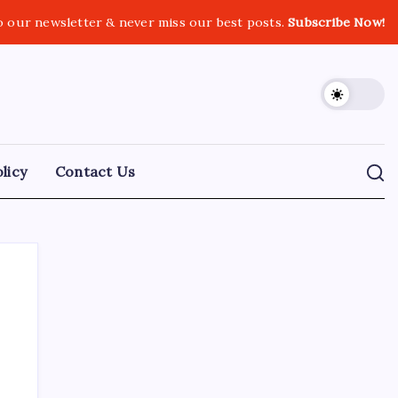
o our newsletter & never miss our best posts.
Subscribe Now!
licy
Contact Us