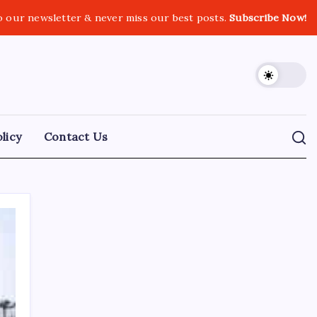
o our newsletter & never miss our best posts.
Subscribe Now!
licy
Contact Us