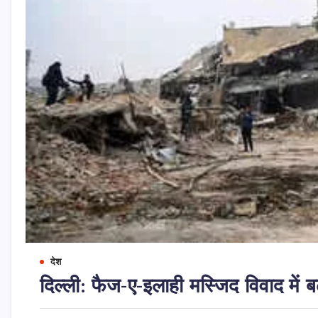
देश
दिल्ली: फैज-ए-इलाही मस्जिद विवाद में 