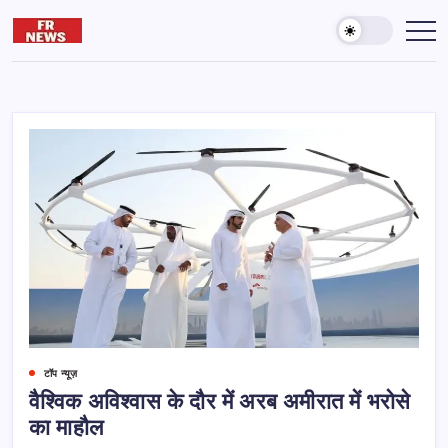
Skip
to
Friday
दुनिया
और
content
reporter
आख़िरत
की
कामयाबी
के
लिए
पढ़ते
रहना
जरूरी
है।
टॉप न्यूज़
वैश्विक अविश्वास के दौर में अरब अमीरात में भरोसे
का माहौल