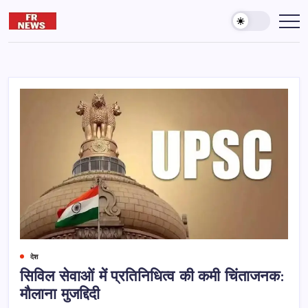
Skip
to
Friday
दुनिया
और
content
reporter
आख़िरत
की
कामयाबी
के
लिए
पढ़ते
रहना
जरूरी
है।
देश
सिविल सेवाओं में प्रतिनिधित्व की कमी चिंताजनक:
मौलाना मुजद्दिदी